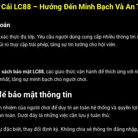
 Cái LC88 – Hướng Đến Minh Bạch Và An 
toán
 xác thực đa lớp. Yêu cầu người dùng cung cấp nhiều thông tin
 ro truy cập trái phép, tăng sự tin tưởng cho hội viên.
h sách bảo mật LC88
, các giao thức vận hành để thích ứng với 
 nhất, tăng sự minh bạch cho người chơi.
để bảo mật thông tin
h nhiệm của người chơi để duy trì an toàn hệ thống và quyền l
an toàn. Dưới đây là những việc cần lưu ý tuân thủ:
 đặc biệt, thay đổi định kỳ. Không chia sẻ thông tin đăng nhập,