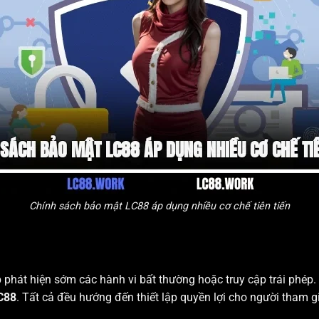
Chính sách bảo mật LC88 áp dụng nhiều cơ chế tiên tiến
 phát hiện sớm các hành vi bất thường hoặc truy cập trái phép
C88
. Tất cả đều hướng đến thiết lập quyền lợi cho người tham gia