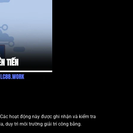
. Các hoạt động này được ghi nhận và kiểm tra
, duy trì môi trường giải trí công bằng.