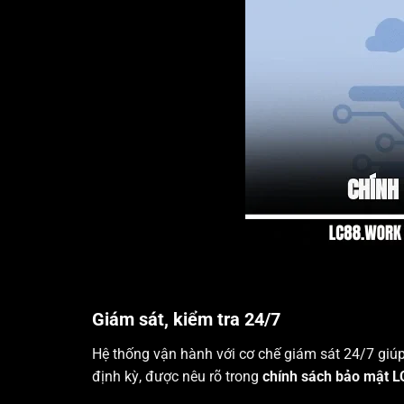
Giám sát, kiểm tra 24/7
Hệ thống vận hành với cơ chế giám sát 24/7 giúp
định kỳ, được nêu rõ trong
chính sách bảo mật L