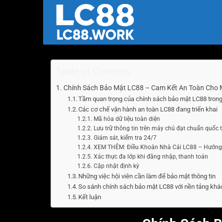
Table of Contents
Chính Sách Bảo Mật LC88 – Cam Kết An Toàn Cho M
Tầm quan trọng của chính sách bảo mật LC88 tron
Các cơ chế vận hành an toàn LC88 đang triển khai
Mã hóa dữ liệu toàn diện
Lưu trữ thông tin trên máy chủ đạt chuẩn quốc 
Giám sát, kiểm tra 24/7
XEM THÊM: Điều Khoản Nhà Cái LC88 – Hướng
Xác thực đa lớp khi đăng nhập, thanh toán
Cập nhật định kỳ
Những việc hội viên cần làm để bảo mật thông tin
So sánh chính sách bảo mật LC88 với nền tảng khá
Kết luận