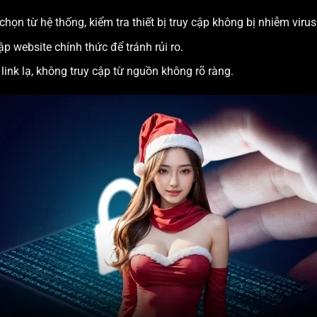
 chọn từ hệ thống, kiểm tra thiết bị truy cập không bị nhiễm vir
 website chính thức để tránh rủi ro.
link lạ, không truy cập từ nguồn không rõ ràng.