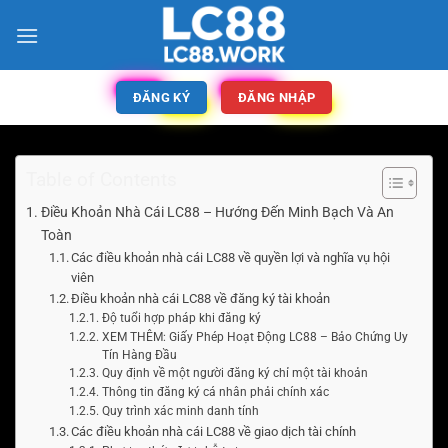
ĐĂNG KÝ
ĐĂNG NHẬP
Table of Contents
Điều Khoản Nhà Cái LC88 – Hướng Đến Minh Bạch Và An
Toàn
Các điều khoản nhà cái LC88 về quyền lợi và nghĩa vụ hội
viên
Điều khoản nhà cái LC88 về đăng ký tài khoản
Độ tuổi hợp pháp khi đăng ký
XEM THÊM: Giấy Phép Hoạt Động LC88 – Bảo Chứng Uy
Tín Hàng Đầu
Quy định về một người đăng ký chỉ một tài khoản
Thông tin đăng ký cá nhân phải chính xác
Quy trình xác minh danh tính
Các điều khoản nhà cái LC88 về giao dịch tài chính