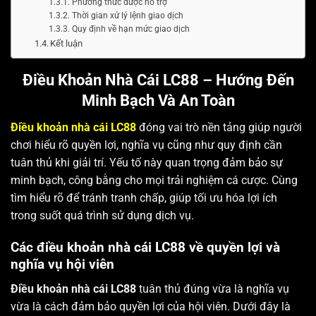
Phương thức được hỗ trợ
Thời gian xử lý lệnh giao dịch
Quy định về hạn mức giao dịch
Kết luận
Điều Khoản Nhà Cái LC88 – Hướng Đến
Minh Bạch Và An Toàn
Điều khoản nhà cái LC88
đóng vai trò nền tảng giúp người
chơi hiểu rõ quyền lợi, nghĩa vụ cũng như quy định cần
tuân thủ khi giải trí. Yếu tố này quan trọng đảm bảo sự
minh bạch, công bằng cho mọi trải nghiệm cá cược. Cùng
tìm hiểu rõ để tránh tranh chấp, giúp tối ưu hóa lợi ích
trong suốt quá trình sử dụng dịch vụ.
Các điều khoản nhà cái LC88 về quyền lợi và
nghĩa vụ hội viên
Điều khoản nhà cái LC88
tuân thủ đúng vừa là nghĩa vụ
vừa là cách đảm bảo quyền lợi của hội viên. Dưới đây là