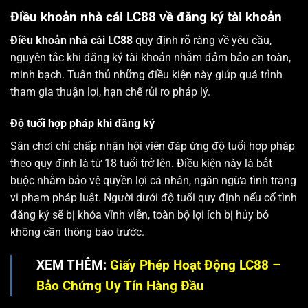
Điều khoản nhà cái LC88 về đăng ký tài khoản
Điều khoản nhà cái LC88
quy định rõ ràng về yêu cầu,
nguyên tắc khi đăng ký tài khoản nhằm đảm bảo an toàn,
minh bạch. Tuân thủ những điều kiện này giúp quá trình
tham gia thuận lợi, hạn chế rủi ro pháp lý.
Độ tuổi hợp pháp khi đăng ký
Sân chơi chỉ chấp nhận hội viên đáp ứng độ tuổi hợp pháp
theo quy định là từ 18 tuổi trở lên. Điều kiện này là bắt
buộc nhằm bảo vệ quyền lợi cá nhân, ngăn ngừa tình trạng
vi phạm pháp luật. Người dưới độ tuổi quy định nếu cố tình
đăng ký sẽ bị khóa vĩnh viễn, toàn bộ lợi ích bị hủy bỏ
không cần thông báo trước.
XEM THÊM:
Giấy Phép Hoạt Động LC88 –
Bảo Chứng Uy Tín Hàng Đầu