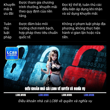
Được tham gia chương
Khuyến
Đọc kỹ thể lệ, tuân thủ các
trình thưởng, khuyến mãi
mãi &
điều kiện áp dụng khi nhận
theo quy định của nền
ưu đãi
và sử dụng khuyến mãi.
tảng.
Tuân
Được đảm bảo môi
Không vi phạm luật pháp địa
thủ
trường chơi minh bạch,
phương, không thực hiện
luật
hợp pháp theo tiêu chuẩn
hành vi gian lận hoặc rửa
pháp
quốc tế.
tiền.
Điều khoản nhà cái LC88 về quyền và nghĩa vụ