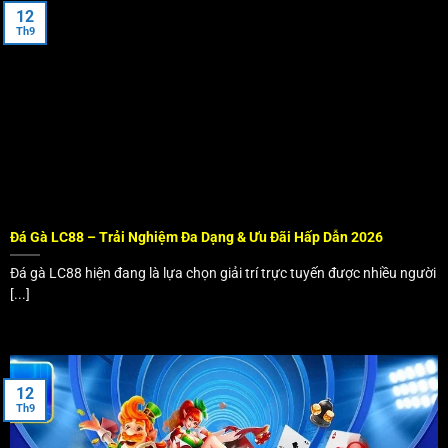
12
Th9
Đá Gà LC88 – Trải Nghiệm Đa Dạng & Ưu Đãi Hấp Dẫn 2026
Đá gà LC88 hiện đang là lựa chọn giải trí trực tuyến được nhiều người
[...]
12
Th9