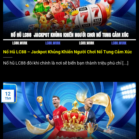
Nổ Hũ LC88 – Jackpot Khủng Khiến Người Chơi Nổ Tung Cảm Xúc
Nổ hũ LC88 đôi khi chính là nơi sẽ biến bạn thành triệu phú chỉ [...]
12
Th9