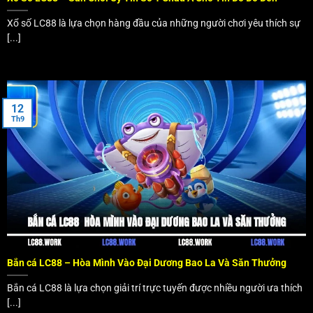
Xổ số LC88 là lựa chọn hàng đầu của những người chơi yêu thích sự
[...]
12
Th9
Bắn cá LC88 – Hòa Mình Vào Đại Dương Bao La Và Săn Thưởng
Bắn cá LC88 là lựa chọn giải trí trực tuyến được nhiều người ưa thích
[...]