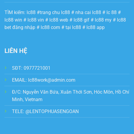
TÌM kiếm: lc88 #trang chu lc88 # nha cai lc88 # lc 88 #
lc88 win # lc88 vin # lc88 web # lc88 gif # lc88 my # lc88
bet đăng nhập # lc88 com # tại lc88 # lc88 app
LIÊN HỆ
SĐT: 0977721001
EMAIL:
lc88work@admin.com
Đ/C:
Nguyễn Văn Bứa, Xuân Thới Sơn, Hóc Môn, Hồ Chí
Minh, Vietnam
TELE: @LENTOPHUASENGOAN