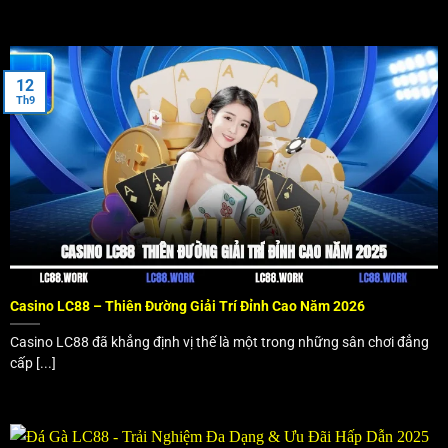
12
Th9
Casino LC88 – Thiên Đường Giải Trí Đỉnh Cao Năm 2026
Casino LC88 đã khẳng định vị thế là một trong những sân chơi đẳng
cấp [...]