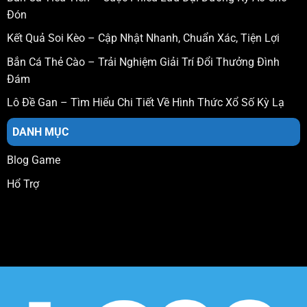
Đón
Kết Quả Soi Kèo – Cập Nhật Nhanh, Chuẩn Xác, Tiện Lợi
Bắn Cá Thẻ Cào – Trải Nghiệm Giải Trí Đổi Thưởng Đình
Đám
Lô Đề Gan – Tìm Hiểu Chi Tiết Về Hình Thức Xổ Số Kỳ Lạ
DANH MỤC
Blog Game
Hổ Trợ
Kho