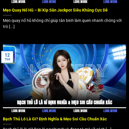
Mẹo Quay Nổ Hũ – Bí Kíp Săn Jackpot Siêu Khủng Cực Dễ
Mẹo quay nổ hũ không chỉ giúp tân binh làm quen nhanh chóng với
trò [...]
12
Th9
Bạch Thủ Lô Là Gì? Định Nghĩa & Mẹo Soi Cầu Chuẩn Xác