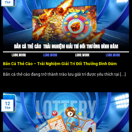
Th9
Bắn Cá Thẻ Cào – Trải Nghiệm Giải Trí Đổi Thưởng Đình Đám
Bắn cá thẻ cào đang trở thành trào lưu giải trí được yêu thích tại [...]
12
Th9