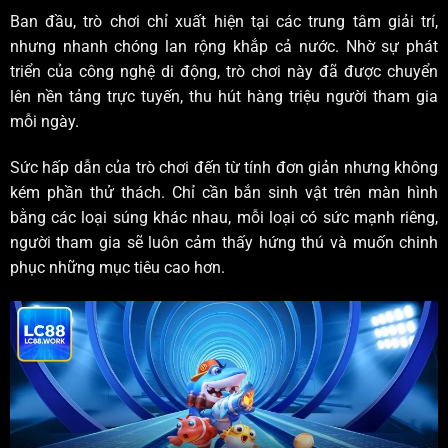
Ban đầu, trò chơi chỉ xuất hiện tại các trung tâm giải trí,
nhưng nhanh chóng lan rộng khắp cả nước. Nhờ sự phát
triển của công nghệ di động, trò chơi này đã được chuyển
lên nền tảng trực tuyến, thu hút hàng triệu người tham gia
mỗi ngày.
Sức hấp dẫn của trò chơi đến từ tính đơn giản nhưng không
kém phần thử thách. Chỉ cần bắn sinh vật trên màn hình
bằng các loại súng khác nhau, mỗi loại có sức mạnh riêng,
người tham gia sẽ luôn cảm thấy hứng thú và muốn chinh
phục những mục tiêu cao hơn.