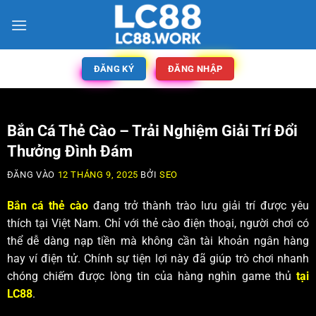
ĐĂNG KÝ
ĐĂNG NHẬP
Bắn Cá Thẻ Cào – Trải Nghiệm Giải Trí Đổi
Thưởng Đình Đám
ĐĂNG VÀO
12 THÁNG 9, 2025
BỞI
SEO
Bắn cá thẻ cào
đang trở thành trào lưu giải trí được yêu
thích tại Việt Nam. Chỉ với thẻ cào điện thoại, người chơi có
thể dễ dàng nạp tiền mà không cần tài khoản ngân hàng
hay ví điện tử. Chính sự tiện lợi này đã giúp trò chơi nhanh
chóng chiếm được lòng tin của hàng nghìn game thủ
tại
LC88
.