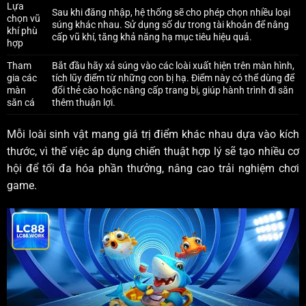
Lựa
Sau khi đăng nhập, hệ thống sẽ cho phép chọn nhiều loại
chọn vũ
súng khác nhau. Sử dụng số dư trong tài khoản để nâng
khí phù
cấp vũ khí, tăng khả năng hạ mục tiêu hiệu quả.
hợp
Tham
Bắt đầu hãy xả súng vào các loài xuất hiện trên màn hình,
gia các
tích lũy điểm từ những con bị hạ. Điểm này có thể dùng để
màn
đổi thẻ cào hoặc nâng cấp trang bị, giúp hành trình đi săn
săn cá
thêm thuận lợi.
Mỗi loài sinh vật mang giá trị điểm khác nhau dựa vào kích
thước, vì thế việc áp dụng chiến thuật hợp lý sẽ tạo nhiều cơ
hội để tối đa hóa phần thưởng, nâng cao trải nghiệm chơi
game.