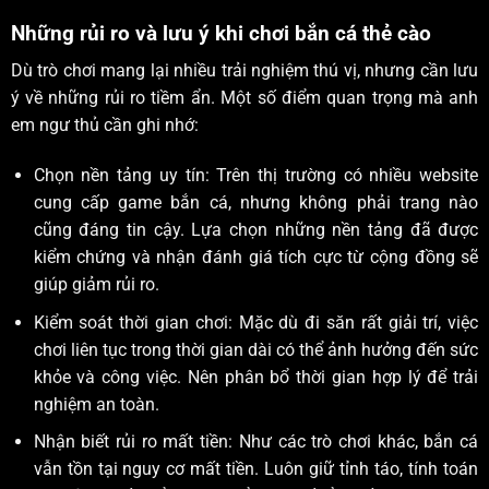
Những rủi ro và lưu ý khi chơi bắn cá thẻ cào
Dù trò chơi mang lại nhiều trải nghiệm thú vị, nhưng cần lưu
ý về những rủi ro tiềm ẩn. Một số điểm quan trọng mà anh
em ngư thủ cần ghi nhớ:
Chọn nền tảng uy tín: Trên thị trường có nhiều website
cung cấp game bắn cá, nhưng không phải trang nào
cũng đáng tin cậy. Lựa chọn những nền tảng đã được
kiểm chứng và nhận đánh giá tích cực từ cộng đồng sẽ
giúp giảm rủi ro.
Kiểm soát thời gian chơi: Mặc dù đi săn rất giải trí, việc
chơi liên tục trong thời gian dài có thể ảnh hưởng đến sức
khỏe và công việc. Nên phân bổ thời gian hợp lý để trải
nghiệm an toàn.
Nhận biết rủi ro mất tiền: Như các trò chơi khác, bắn cá
vẫn tồn tại nguy cơ mất tiền. Luôn giữ tỉnh táo, tính toán