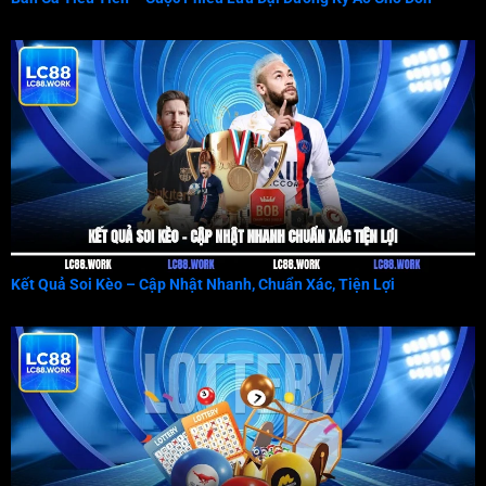
Kết Quả Soi Kèo – Cập Nhật Nhanh, Chuẩn Xác, Tiện Lợi