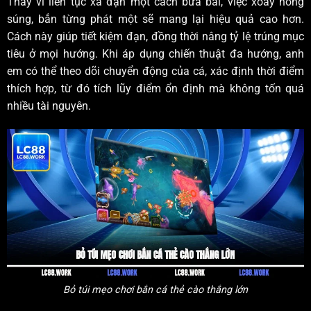
Thay vì liên tục xả đạn một cách bừa bãi, việc xoay nòng
súng, bắn từng phát một sẽ mang lại hiệu quả cao hơn.
Cách này giúp tiết kiệm đạn, đồng thời nâng tỷ lệ trúng mục
tiêu ở mọi hướng. Khi áp dụng chiến thuật đa hướng, anh
em có thể theo dõi chuyển động của cá, xác định thời điểm
thích hợp, từ đó tích lũy điểm ổn định mà không tốn quá
nhiều tài nguyên.
Bỏ túi mẹo chơi bắn cá thẻ cào thắng lớn