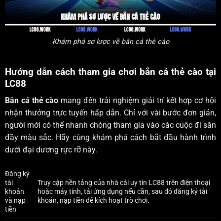
Khám phá sơ lược về bắn cá thẻ cào
Hướng dẫn cách tham gia chơi bắn cá thẻ cào tại
LC88
Bắn cá thẻ cào
mang đến trải nghiệm giải trí kết hợp cơ hội
nhận thưởng trực tuyến hấp dẫn. Chỉ với vài bước đơn giản,
người mới có thể nhanh chóng tham gia vào các cuộc đi săn
đầy màu sắc. Hãy cùng khám phá cách bắt đầu hành trình
dưới đại dương rực rỡ này.
Đăng ký
tài
Truy cập nền tảng của nhà cái uy tín LC88 trên điện thoại
khoản
hoặc máy tính, tải ứng dụng nếu cần, sau đó đăng ký tài
và nạp
khoản, nạp tiền để kích hoạt trò chơi.
tiền