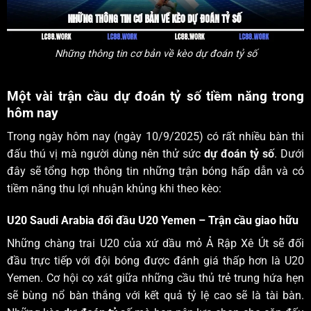
Những thông tin cơ bản về kèo dự đoán tỷ số
Một vài trận cầu dự đoán tỷ số tiềm năng trong
hôm nay
Trong ngày hôm nay (ngày 10/9/2025) có rất nhiều bàn thi
đấu thú vị mà người dùng nên thử sức
dự đoán tỷ số
. Dưới
đây sẽ tổng hợp thông tin những trận bóng hấp dẫn và có
tiềm năng thu lợi nhuận khủng khi theo kèo:
U20 Saudi Arabia đối đầu U20 Yemen – Trận cầu giao hữu
Những chàng trai U20 của xứ dầu mỏ Ả Rập Xê Út sẽ đối
đầu trực tiếp với đội bóng được đánh giá thấp hơn là U20
Yemen. Cơ hội cọ xát giữa những cầu thủ trẻ trung hứa hẹn
sẽ bùng nổ bàn thắng với kết quả tỷ lệ cao sẽ là tài bàn.