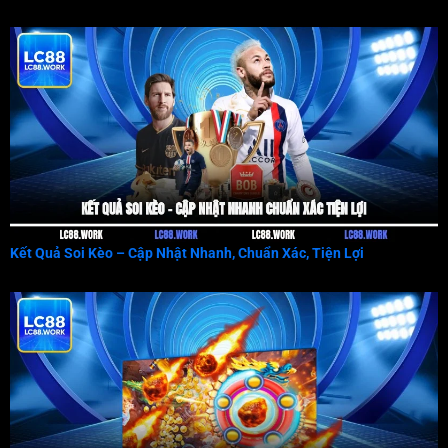
Kết Quả Soi Kèo – Cập Nhật Nhanh, Chuẩn Xác, Tiện Lợi