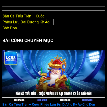
Bắn Cá Tiểu Tiên – Cuộc
Phiêu Lưu Đại Dương Kỳ Ảo
Chờ Đón
BÀI CÙNG CHUYÊN MỤC
Bắn Cá Tiểu Tiên – Cuộc Phiêu Lưu Đại Dương Kỳ Ảo Chờ Đón