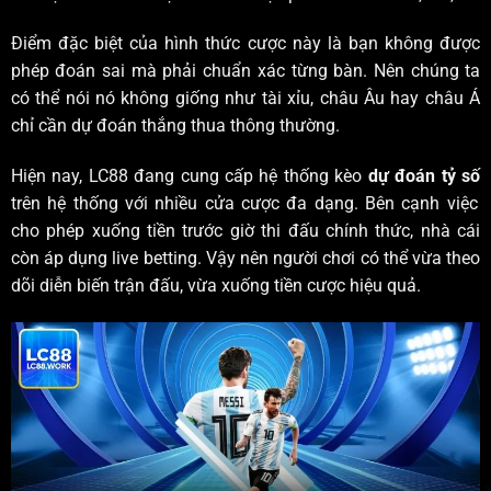
Điểm đặc biệt của hình thức cược này là bạn không được
phép đoán sai mà phải chuẩn xác từng bàn. Nên chúng ta
có thể nói nó không giống như tài xỉu, châu Âu hay châu Á
chỉ cần dự đoán thắng thua thông thường.
Hiện nay, LC88 đang cung cấp hệ thống kèo
dự đoán tỷ số
trên hệ thống với nhiều cửa cược đa dạng. Bên cạnh việc
cho phép xuống tiền trước giờ thi đấu chính thức, nhà cái
còn áp dụng live betting. Vậy nên người chơi có thể vừa theo
dõi diễn biến trận đấu, vừa xuống tiền cược hiệu quả.