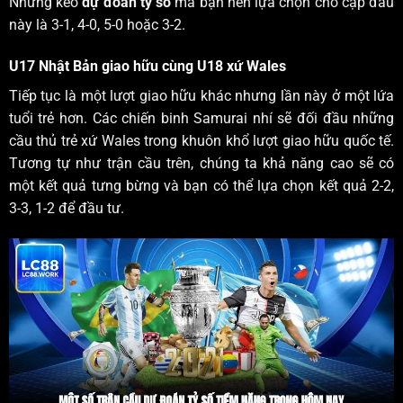
Những kèo
dự đoán tỷ số
mà bạn nên lựa chọn cho cặp đấu
này là 3-1, 4-0, 5-0 hoặc 3-2.
U17 Nhật Bản giao hữu cùng U18 xứ Wales
Tiếp tục là một lượt giao hữu khác nhưng lần này ở một lứa
tuổi trẻ hơn. Các chiến binh Samurai nhí sẽ đối đầu những
cầu thủ trẻ xứ Wales trong khuôn khổ lượt giao hữu quốc tế.
Tương tự như trận cầu trên, chúng ta khả năng cao sẽ có
một kết quả tưng bừng và bạn có thể lựa chọn kết quả 2-2,
3-3, 1-2 để đầu tư.