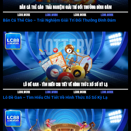
Bắn Cá Thẻ Cào – Trải Nghiệm Giải Trí Đổi Thưởng Đình Đám
Lô Đề Gan – Tìm Hiểu Chi Tiết Về Hình Thức Xổ Số Kỳ Lạ